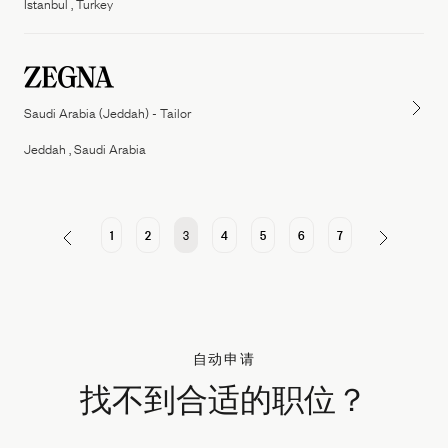
Istanbul , Turkey
Saudi Arabia (Jeddah) - Tailor
Jeddah , Saudi Arabia
1
2
3
4
5
6
7
自动申请
找不到合适的职位？