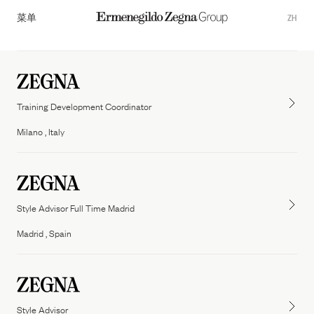
菜单
ZH
Training Development Coordinator
Milano , Italy
Style Advisor Full Time Madrid
Overview
Madrid , Spain
Our Governance
ZEGNA
Thom Browne
Commitments
TOM FORD FASHION
Style Advisor
Sustainability Documents