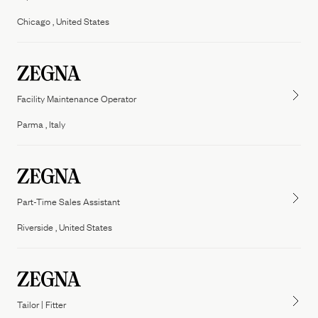
People
Chicago , United States
Our Filiera
Oasi Zegna
ZEGNA
Thom Browne
Our
Filiera
Facility Maintenance Operator
Parma , Italy
Part-Time Sales Assistant
Riverside , United States
Tailor | Fitter