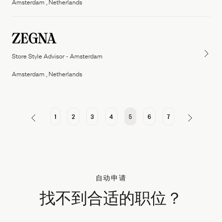
Amsterdam , Netherlands
Store Style Advisor - Amsterdam
Amsterdam , Netherlands
1
2
3
4
5
6
7
自动申请
找不到合适的职位？