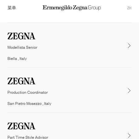
菜单
ZH
Modellista Senior
Biella , Italy
Production Coordinator
Overview
San Pietro Mosezzo , Italy
Our Governance
ZEGNA
Thom Browne
Commitments
TOM FORD FASHION
Part Time Style Advisor
Sustainability Documents