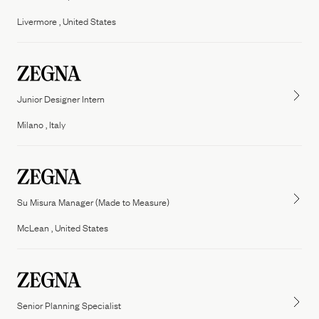
People
Livermore , United States
Our Filiera
Oasi Zegna
ZEGNA
Thom Browne
Our
Filiera
Junior Designer Intern
Milano , Italy
Su Misura Manager (Made to Measure)
McLean , United States
Senior Planning Specialist