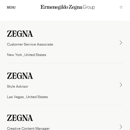
MENU
IT
Customer Service Associate
New York , United States
Style Advisor
Overview
Las Vegas , United States
Corporate Governance
Zegna
Thom Browne
Commitments
Tom ford fashion
Creative Content Manager
Sustainability Documents