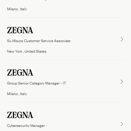
People
Milano , Italy
Our Filiera
Oasi Zegna
ZEGNA
Thom Browne
Our
Filiera
Su Misura Customer Service Associate
New York , United States
Group Senior Category Manager - IT
Milano , Italy
Cybersecurity Manager