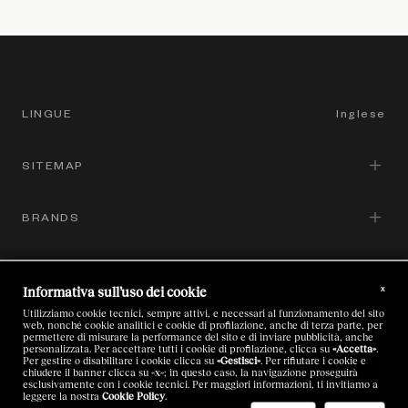
LINGUE
Inglese
SITEMAP
Inglese
Italiano
BRANDS
Corporate Governance
Cinese
Il Nostro Sustainable Ethos
SITI DEL GRUPPO
Zegna
Giapponese
x
Informativa sull’uso dei cookie
Brands
Thom Browne
Utilizziamo cookie tecnici, sempre attivi, e necessari al funzionamento del sito
AREA LEGAL
web, nonché cookie analitici e cookie di profilazione, anche di terza parte, per
Zegna
Le Nostre Persone
permettere di misurare la performance del sito e di inviare pubblicità, anche
personalizzata. Per accettare tutti i cookie di profilazione, clicca su
«Accetta»
.
Luxury Textile Laboratory Platform
Per gestire o disabilitare i cookie clicca su
«Gestisci»
. Per rifiutare i cookie e
Thom Browne
Investors
chiudere il banner clicca su
«x»
; in questo caso, la navigazione proseguirà
Codice Etico
esclusivamente con i cookie tecnici. Per maggiori informazioni, ti invitiamo a
leggere la nostra
Cookie Policy
.