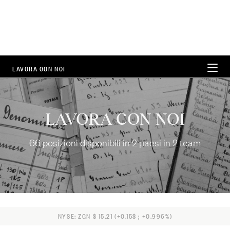
LAVORA CON NOI
LAVORARE IN ZEGNA
LAVORA CON NOI
CAREER AREAS
66 posizioni disponibili in 2 paesi in 2 team
SEDI
FAQ
66 Posizioni disponibili
NYSE: ZGN $ 15.21 (+0.15$ ; +0.996%)