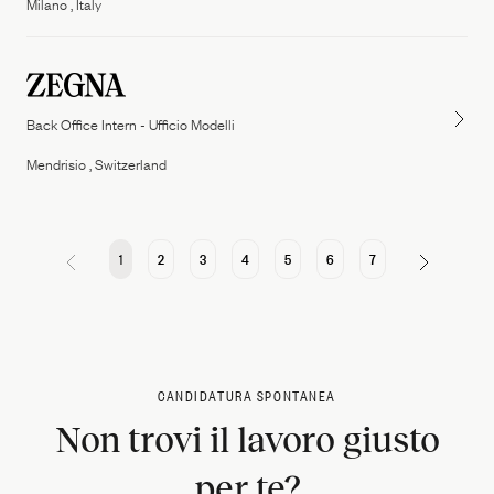
Milano , Italy
Back Office Intern - Ufficio Modelli
Mendrisio , Switzerland
1
2
3
4
5
6
7
CANDIDATURA SPONTANEA
Non trovi il lavoro giusto
per te?