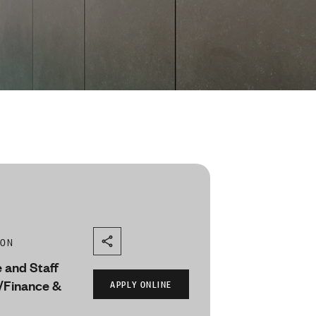
ION
 and Staff
/Finance &