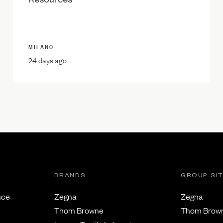
Resources
MILANO
24 days ago
BRANDS
GROUP SI
nce
Zegna
Zegna
Thom Browne
Thom Brow