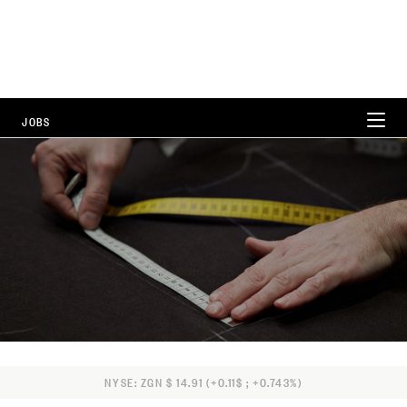
JOBS
WORKING AT ZEGNA
CAREER AREAS
LOCATIONS
FAQ
NYSE: ZGN $ 14.91 (+0.11$ ; +0.743%)
ALL POSITIONS