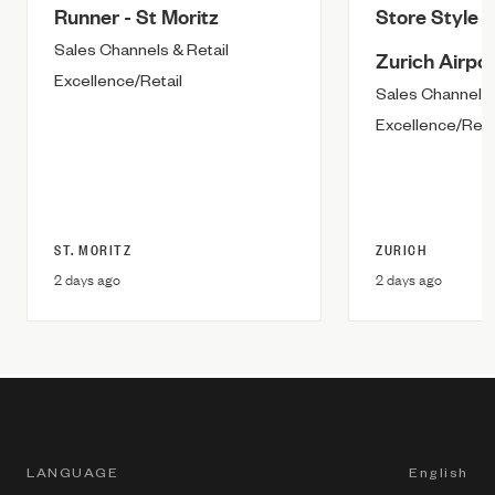
Runner - St Moritz
Store Style A
Sales Channels & Retail
Zurich Airpor
Excellence/Retail
Sales Channels 
Excellence/Reta
ST. MORITZ
ZURICH
2 days ago
2 days ago
LANGUAGE
English