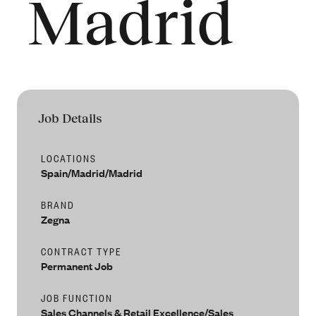
Madrid
People
Our Filiera
Oasi Zegna
ZEGNA
Thom Browne
Our
Filiera
Job Details
LOCATIONS
Spain/Madrid/Madrid
BRAND
Zegna
CONTRACT TYPE
Permanent Job
JOB FUNCTION
Sales Channels & Retail Excellence/Sales