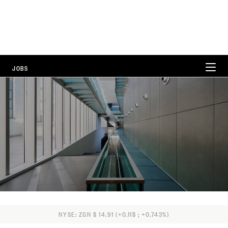
JOBS
WORKING AT ZEGNA
CAREER AREAS
LOCATIONS
FAQ
NYSE: ZGN $ 14.91 (+0.11$ ; +0.743%)
ALL POSITIONS