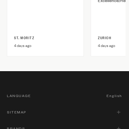
Excellence/Reta
ST. MORITZ
ZURICH
4 days ago
4 days ago
LANGUAGE
English
SITEMAP
English
Italian