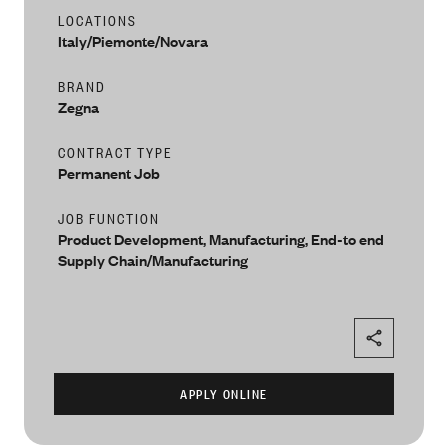
People
LOCATIONS
Our Filiera
Oasi Zegna
Italy/Piemonte/Novara
ZEGNA
BRAND
Thom Browne
Zegna
Our
Filiera
CONTRACT TYPE
Permanent Job
JOB FUNCTION
Product Development, Manufacturing, End-to end
Supply Chain/Manufacturing