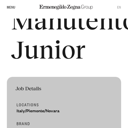
MENU
Manutent
EN
Junior
Overview
Job Details
Our Governance
Zegna
LOCATIONS
Italy/Piemonte/Novara
Thom Browne
Commitments
BRAND
Tom ford fashion
Sustainability Documents