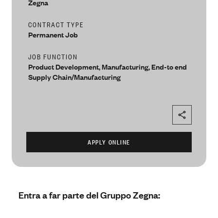
People
Zegna
Our Filiera
Oasi Zegna
ZEGNA
CONTRACT TYPE
Permanent Job
Thom Browne
JOB FUNCTION
Our
Filiera
Product Development, Manufacturing, End-to end
Supply Chain/Manufacturing
Entra a far parte del Gruppo Zegna: