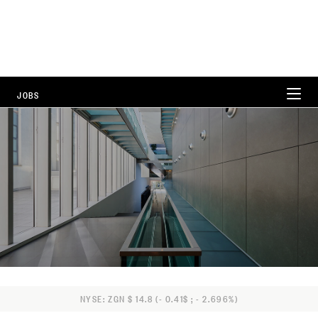
JOBS
WORKING AT ZEGNA
CAREER AREAS
LOCATIONS
FAQ
NYSE: ZGN $ 14.8 (- 0.41$ ; - 2.696%)
ALL POSITIONS